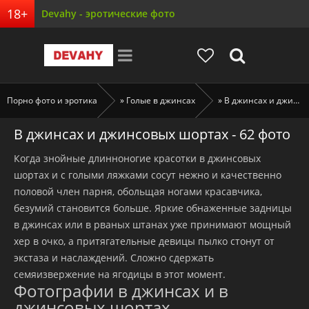
Devahy - эротические фото
Порно фото и эротика
»
Голые в джинсах
» В джинсах и джинсовых шортах - 62 фото
В джинсах и джинсовых шортах - 62 фото
Когда знойные длинноногие красотки в джинсовых
шортах и с голыми ляжками сосут нежно и качественно
половой член парня, обольщая ногами красавчика,
безумий становится больше. Яркие обнаженные задницы
в джинсах или в рваных штанах уже принимают мощный
хер в очко, а притягательные девицы пылко стонут от
экстаза и наслаждений. Сложно сдержать
семяизвержение на ягодицы в этот момент.
Фотографии в джинсах и в
джинсовых шортах