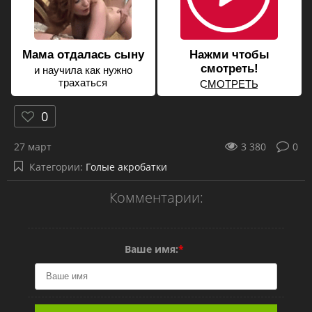
Мама отдалась сыну
Нажми чтобы
смотреть!
и научила как нужно
трахаться
С͟М͟О͟Т͟Р͟Е͟Т͟Ь
0
27 март
3 380
0
Категории:
Голые акробатки
Комментарии:
Ваше имя:
*